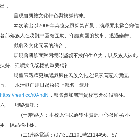
出，
呈現魯凱族文化特色與族群精神。
本次演出以2009年莫拉克風災為背景，演繹屏東霧台鄉佳
暮部落族人在災難中團結互助、守護家園的故事。透過樂舞、
戲劇及文化元素的結合，
展現魯凱族面對困境時堅韌不拔的生命力，以及族人彼此
扶持、延續文化記憶的重要精神，
期望讓觀眾更加認識原住民族文化之深厚底蘊與價值。
五、 本活動自即日起採線上報名，網址：
https://reurl.cc/r0AndN
，報名參加者請貴校惠允公假前往。
六、 聯絡資訊：
(一)聯絡人：本校原住民族學生資源中心-劉心媛小
姐、陳品諭小姐。
(二)連絡電話：(07)3121101轉2114#56、57。