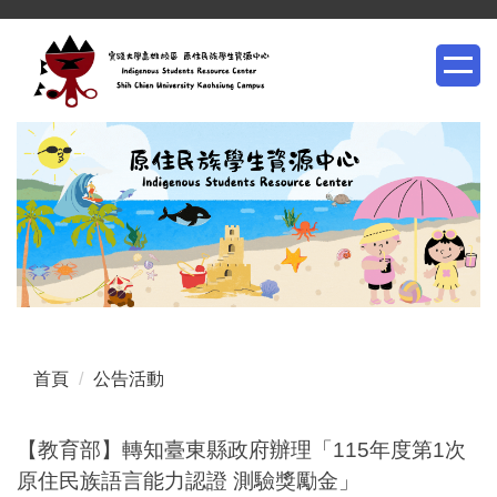
跳
到
主
要
內
容
區
首頁
公告活動
【教育部】轉知臺東縣政府辦理「115年度第1次
原住民族語言能力認證 測驗獎勵金」